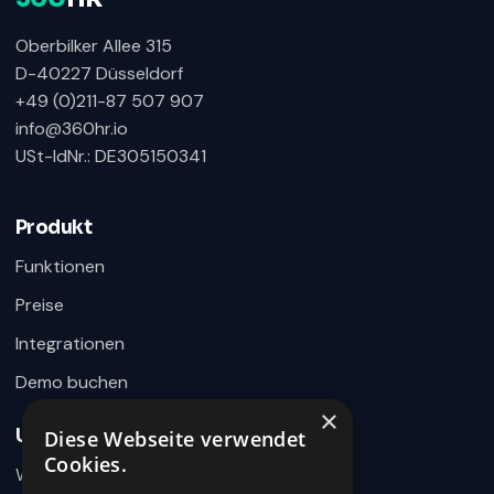
Oberbilker Allee 315
D-40227 Düsseldorf
+49 (0)211-87 507 907
info@360hr.io
USt-IdNr.: DE305150341
360HR Chat
×
Fragen zu Recruiting, ATS oder Demo? Schreiben
Sie uns direkt.
Produkt
Bereit für Ihre Nachricht
Funktionen
Preise
Integrationen
Demo buchen
×
Unternehmen
Diese Webseite verwendet
Wie können wir helfen?
Cookies.
Warum 360HR
Schreiben Sie uns kurz Ihr Anliegen. 360HR meldet sich